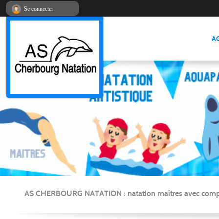
Panneau de gestion des cookies
Se connecter
A
AS CHERBOURG NATATION : natation maîtres avec compétitio