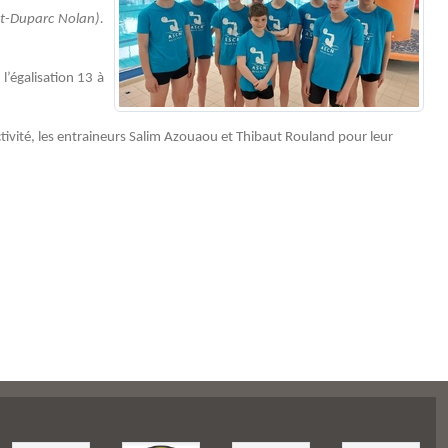
ot-Duparc Nolan).
l’égalisation 13 à
ivité, les entraineurs Salim Azouaou et Thibaut Rouland pour leur