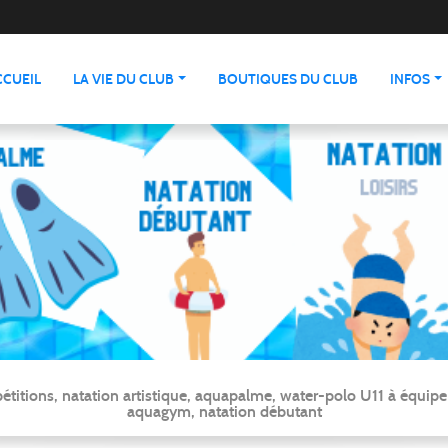
CCUEIL
LA VIE DU CLUB
BOUTIQUES DU CLUB
INFOS
ns, natation artistique, aquapalme, water-polo U11 à équipe ré
aquagym, natation débutant