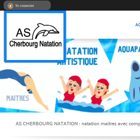
Panneau de gestion des cookies
Se connecter
A
AS CHERBOURG NATATION : natation maîtres avec compétitio