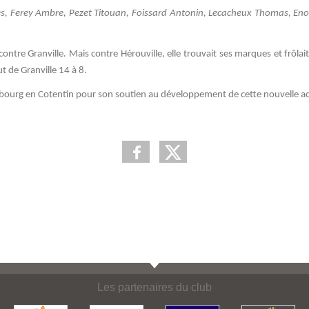
s, Ferey Ambre, Pezet Titouan, Foissard Antonin, Lecacheux Thomas, En
ontre Granville. Mais contre Hérouville, elle trouvait ses marques et frôlait 
t de Granville 14 à 8.
rbourg en Cotentin pour son soutien au développement de cette nouvelle act
Les partenaires du club