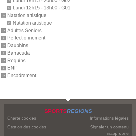
Lundi 19h15 - 20h00 - G02
Lundi 12h15 - 13h00 - G01
Natation artistique
Natation artistique
Adultes Seniors
Perfectionnement
Dauphins
Barracuda
Requins
ENF
Encadrement
SPORTS
REGIONS
Charte cookies
Informations légales
Gestion des cookies
Signaler un contenu
inapproprié