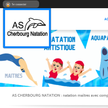
Panneau de gestion des cookies
Se connecter
A
AS CHERBOURG NATATION : natation maîtres avec compétitio