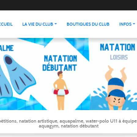
CCUEIL
LA VIE DU CLUB
BOUTIQUES DU CLUB
INFOS
ns, natation artistique, aquapalme, water-polo U11 à équipe ré
aquagym, natation débutant