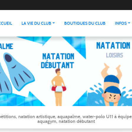
CCUEIL
LA VIE DU CLUB
BOUTIQUES DU CLUB
INFOS
ns, natation artistique, aquapalme, water-polo U11 à équipe ré
aquagym, natation débutant