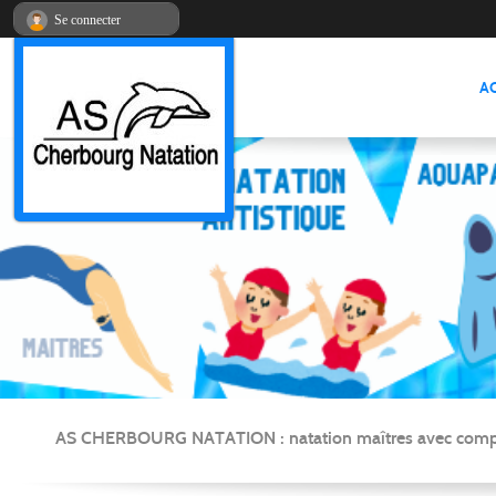
Panneau de gestion des cookies
Se connecter
A
AS CHERBOURG NATATION : natation maîtres avec compétitio