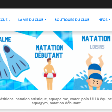
CCUEIL
LA VIE DU CLUB
BOUTIQUES DU CLUB
INFOS
ns, natation artistique, aquapalme, water-polo U11 à équipe ré
aquagym, natation débutant