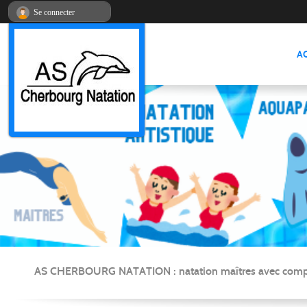
Panneau de gestion des cookies
Se connecter
A
AS CHERBOURG NATATION : natation maîtres avec compétitio