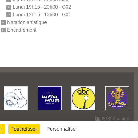
Lundi 19h15 - 20h00 - G02
Lundi 12h15 - 13h00 - G01
Natation artistique
Encadrement
80392
visites
r
Tout refuser
Personnaliser
Informations légales