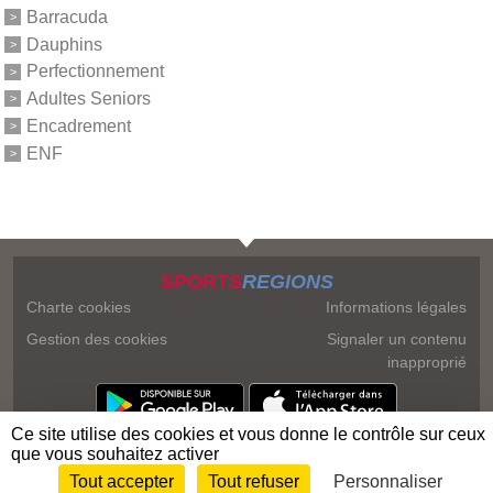
Barracuda
Dauphins
Perfectionnement
Adultes Seniors
Encadrement
ENF
SPORTS
REGIONS
Charte cookies
Informations légales
Gestion des cookies
Signaler un contenu
inapproprié
Ce site utilise des cookies et vous donne le contrôle sur ceux
que vous souhaitez activer
Tout accepter
Tout refuser
Personnaliser
Envie de participer ?
Connexion