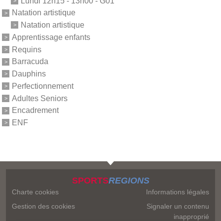
Lundi 12h15 - 13h00 - G01
Natation artistique
Natation artistique
Apprentissage enfants
Requins
Barracuda
Dauphins
Perfectionnement
Adultes Seniors
Encadrement
ENF
SPORTS
REGIONS
Charte cookies
Informations légales
Gestion des cookies
Signaler un contenu
inapproprié