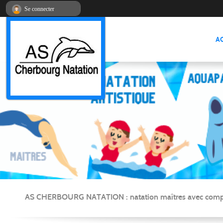
Panneau de gestion des cookies
Se connecter
A
AS CHERBOURG NATATION : natation maîtres avec compétitio