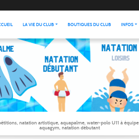
CCUEIL
LA VIE DU CLUB
BOUTIQUES DU CLUB
INFOS
ns, natation artistique, aquapalme, water-polo U11 à équipe ré
aquagym, natation débutant