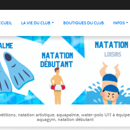
CCUEIL
LA VIE DU CLUB
BOUTIQUES DU CLUB
INFOS
ns, natation artistique, aquapalme, water-polo U11 à équipe ré
aquagym, natation débutant