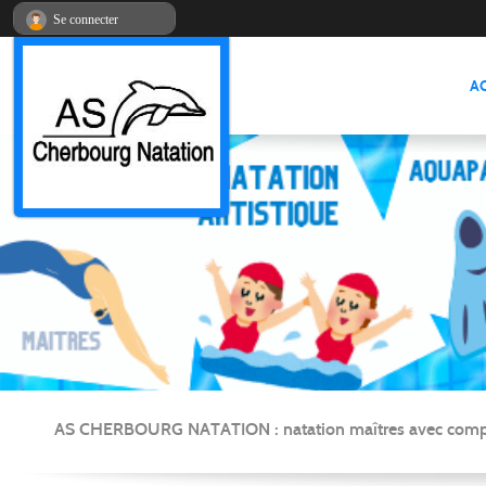
Panneau de gestion des cookies
Se connecter
A
AS CHERBOURG NATATION : natation maîtres avec compétitio