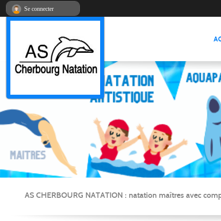
Panneau de gestion des cookies
Se connecter
A
AS CHERBOURG NATATION : natation maîtres avec compétitio