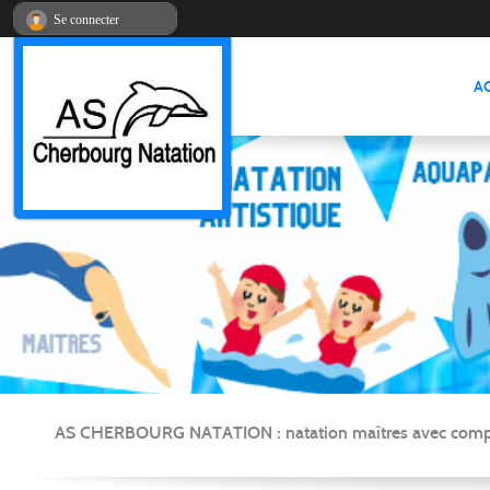
Panneau de gestion des cookies
Se connecter
A
AS CHERBOURG NATATION : natation maîtres avec compétitio