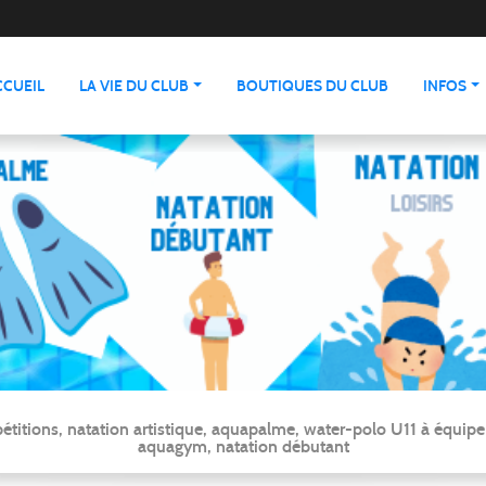
CCUEIL
LA VIE DU CLUB
BOUTIQUES DU CLUB
INFOS
ns, natation artistique, aquapalme, water-polo U11 à équipe ré
aquagym, natation débutant