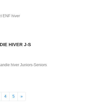
ct ENF hiver
IE HIVER J-S
ndie hiver Juniors-Seniors
4
5
»