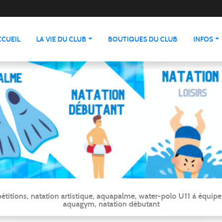
CCUEIL
LA VIE DU CLUB
BOUTIQUES DU CLUB
INFOS
ns, natation artistique, aquapalme, water-polo U11 à équipe ré
aquagym, natation débutant