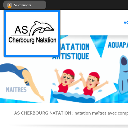
Panneau de gestion des cookies
Se connecter
A
AS CHERBOURG NATATION : natation maîtres avec compétitio