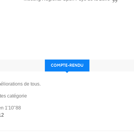
COMPTE-RENDU
liorations de tous.
tes catégorie
en 1'10"88
12