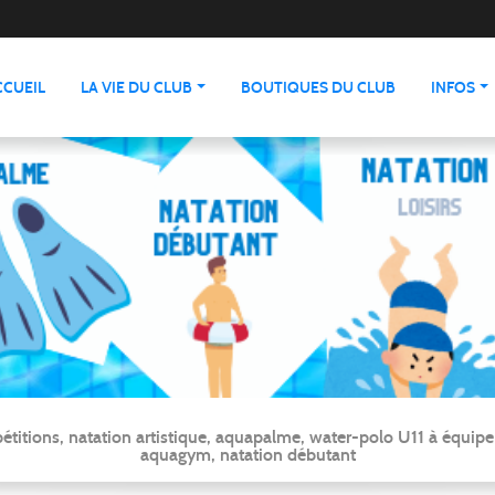
CCUEIL
LA VIE DU CLUB
BOUTIQUES DU CLUB
INFOS
ns, natation artistique, aquapalme, water-polo U11 à équipe ré
aquagym, natation débutant