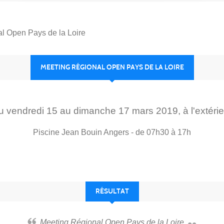
l Open Pays de la Loire
MEETING RÉGIONAL OPEN PAYS DE LA LOIRE
u
vendredi
15
au
dimanche
17
mars
2019
, à l'extéri
Piscine Jean Bouin
Angers
- de 07h30 à 17h
RÉSULTAT
Meeting Régional Open Pays de la Loire